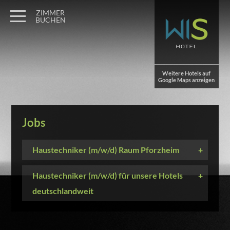
ZIMMER
BUCHEN
Weitere Hotels auf
Google Maps anzeigen
Jobs
Haustechniker (m/w/d) Raum Pforzheim
+
Haustechniker (m/w/d) für unsere Hotels
+
deutschlandweit